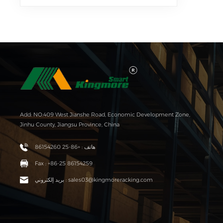
Add: NO.409 West Jianshe Road, Economic Development Zone,
Jinhu County, Jiangsu Province, China
هاتف : +86-25 86154260
Fax : +86-25 86154259
بريد إلكتروني : sales03@kingmoreracking.com