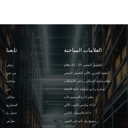
العلامات الساخنة
تابعنا
نظام AS / RS للتحميل الصغير
وطن
أنظمة التخزين الآلي للتحميل الصغير
من نحن
نظام مكوك لاسلكي رباعي الاتجاهات
منتجات
سيارة راديو مكوكية ثنائية الاتجاه
خبر
نظم إدارة المستودعات
محاليل
مكدس البليت الآلي AGV
المشاريع
الاصطياد الكامن AGV
اتصل بنا
مصنع رف ناتئ في الصين
معرض