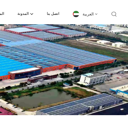
العربية
اتصل بنا
المدونة
الم
English
español
日本語
한국의
Deutsch
français
العربية
português