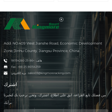
Add: NO.409 West Jianshe Road, Economic Development
Zone, Jinhu County, Jiangsu Province, China
هاتف : +86-25 86154260
Fax : +86-25 86154259
بريد إلكتروني : sales03@kingmoreracking.com
اشترك
من فضلك تابع القراءة، ابق على اطلاع، اشترك، ونحن نرحب بك لتخبرنا
برأيك.