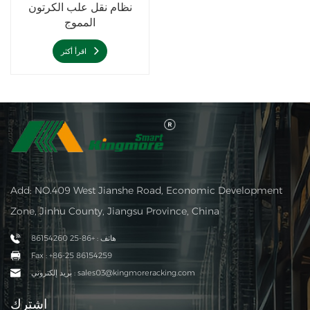
نظام نقل علب الكرتون
المموج
اقرأ أكثر
Add: NO.409 West Jianshe Road, Economic Development
Zone, Jinhu County, Jiangsu Province, China
هاتف : +86-25 86154260
Fax : +86-25 86154259
بريد إلكتروني : sales03@kingmoreracking.com
اشترك