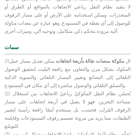
لا يتقيد نظام النقل رباعي الاتجاهات بالمواقع أو الطرق أو
المنحدرات، ويمكن استخدامه على الأرض أو على مسار الرفوف
للوصول إلى أي نقطة في المستودع. وهو عبارة عن معدات مناولة
آلية مزودة بتحكم ذكي متكامل، وتوجيه آلي، وميزات أخرى.
سمات
(1)ال
مكوكة منصات نقالة بأربعة اتجاهات
يمكن تعديل مسار عمل
المكوك بشكل مرن والتعاون مع رافعة البليت لتحقيق الوصول
التلقائي إلى البضائع وتغيير المسار التلقائي والتسوية الذكية
والتسلق التلقائي والوصول مباشرة إلى أي مكان في المستودع.
(2) يُحسّن نظام النقل المكوكيّ رباعيّ الاتجاهات من استغلال
مساحة التخزين. فهو لا يعمل في أربعة اتجاهات على مسار
الرفوف المُرتّب فحسب، بل يستخدم أيضًا رافعة رأسية لتغيير
الطبقات، مما يزيد من مرونة تصميم رفوف المستودعات وقابليته
للتوسّع.
(3) يُخفِّف نظام النقل المكوكيّ رباعيّ الاتجاهات بشكل كبير من