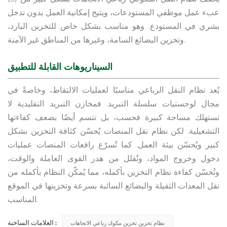
عبء عمل موظفي المستودعات، ويتيح إمكانية العمل بدون تدخل
بشري في المستودع. وهو مناسب بشكل خاص للتخزين البارد،
وتخزين البضائع السامة، وغيرها من المناطق غير الآمنة.
السيناريوهات القابلة للتطبيق
يُعد نظام النقل الرباعي مناسبًا لعمليات الالتقاط، وخاصةً في
مجال لوجستيات سلسلة التبريد. فمخازن التبريد التقليدية لا
تستهلك مساحة كبيرة فحسب، بل تتسم أيضًا بضعف كفاءتها
التشغيلية. لكن نظام نقل المنصات يُحسّن كثافة التخزين بشكل
كبير ويُحسّن بيئة العمل. كما تُسرّع رافعات المنصات عمليات
دخول وخروج المواد، وتُقلل من هدر القوى العاملة والوقت،
وتُحسّن كفاءة نظام التخزين بأكمله، مما يُمكّن النظام بأكمله من
نقل المعدات الثقيلة والبضائع السائبة بسرعة وتخزينها في الموقع
المناسب.
العلامات الساخنة :
نظام تخزين تخزين مكوك رباعي الاتجاهات