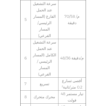
سرعة التشغيل
عند الحمل
70/58 م/
الفارغ {المسار
5
دقيقة
الرئيسي/
المسار
الفرعي}
سرعة التشغيل
عند الحمل
الكامل (المسار
48/36 م/دقيقة
6
الرئيسي /
المسار
الفرعي)
أقصى تسارع
تسريع
7
0.2 متر/ثانية²
تيار مستمر 48
محرك متحرك
8
فولت