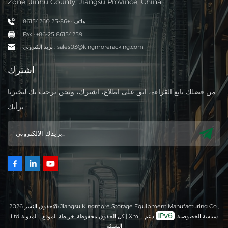
Zone, Jinhu County, Jiangsu Province, China
هاتف : +86-25 86154260
Fax : +86-25 86154259
بريد إلكتروني : sales03@kingmoreracking.com
اشترك
من فضلك تابع القراءة، ابق على اطلاع، اشترك، ونحن نرحب بك لتخبرنا
برأيك.
حقوق النشر 2026@ Jiangsu Kingmore Storage Equipment Manufacturing Co.,
سياسة الخصوصية
دعم
|
Xml
|
Ltd كل الحقوق محفوظة.
خريطة الموقع
|
المدونة
الشبكة