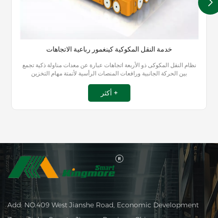
خدمة النقل المكوكية كينغمور رباعية الاتجاهات
نظام النقل المكوكى ذو الأربعة اتجاهات عبارة عن معدات مناولة ذكية تجمع
بين الحركة الجانبية ورافعات المنصات الرأسية لأتمتة مهام التخزين
والاسترجاع والنقل. بفضل التوجيهات الصادرة عن نظام إدارة المستودعات
(WMS) أو نظام التحكم في المستودعات (WCS)، يمكن لسيارة النقل
أكثر +
اللاسلكي التقاط المنصات وتسليمها بشكل مستقل إلى مواقع محددة داخل
الرفوف، مما يتيح التخزين والاسترجاع الآلي السلس للبضائع في المستودع.
Add: NO.409 West Jianshe Road, Economic Development