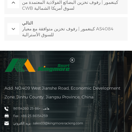
كينغمور | رفوف تخزين البضائع الفولاذية المعتمدة من
CWB لسوق أمريكا الشمالية
التالي
كينغمور | رفوف تخزين متوافقة مع معيار AS4084
للسوق الأسترالية
Add: NO.409 West Jianshe Road, Economic Development
Zone, Jinhu County, Jiangsu Province, China
هاتف : +86-25 86154260
Fax : +86-25 86154259
بريد إلكتروني : sales03@kingmoreracking.com