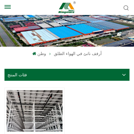
أرفف ناتئ في الهواء الطلق
وطن
فئات المنتج