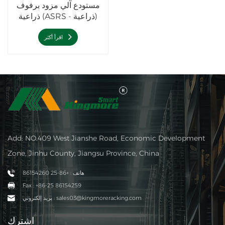
مستودع آلي مزود برفوف
ذراعية (ASRS - ذراعية)
اقرأ أكثر
Add: NO.409 West Jianshe Road, Economic Development
Zone, Jinhu County, Jiangsu Province, China
هاتف : +86-25 86154260
Fax : +86-25 86154259
بريد إلكتروني : sales03@kingmoreracking.com
اشترك