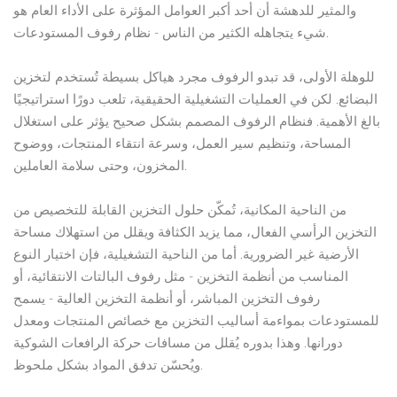
والمثير للدهشة أن أحد أكبر العوامل المؤثرة على الأداء العام هو
شيء يتجاهله الكثير من الناس - نظام رفوف المستودعات.
للوهلة الأولى، قد تبدو الرفوف مجرد هياكل بسيطة تُستخدم لتخزين
البضائع. لكن في العمليات التشغيلية الحقيقية، تلعب دورًا استراتيجيًا
بالغ الأهمية. فنظام الرفوف المصمم بشكل صحيح يؤثر على استغلال
المساحة، وتنظيم سير العمل، وسرعة انتقاء المنتجات، ووضوح
المخزون، وحتى سلامة العاملين.
من الناحية المكانية، تُمكّن حلول التخزين القابلة للتخصيص من
التخزين الرأسي الفعال، مما يزيد الكثافة ويقلل من استهلاك مساحة
الأرضية غير الضرورية. أما من الناحية التشغيلية، فإن اختيار النوع
المناسب من أنظمة التخزين - مثل رفوف البالتات الانتقائية، أو
رفوف التخزين المباشر، أو أنظمة التخزين العالية - يسمح
للمستودعات بمواءمة أساليب التخزين مع خصائص المنتجات ومعدل
دورانها. وهذا بدوره يُقلل من مسافات حركة الرافعات الشوكية
ويُحسّن تدفق المواد بشكل ملحوظ.