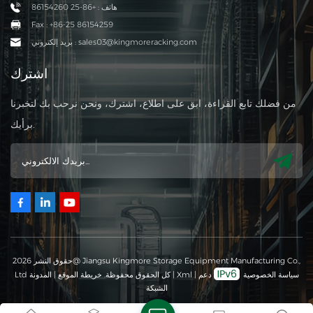
هاتف : +86-25 86154260
Fax : +86-25 86154259
بريد إلكتروني : sales03@kingmoreracking.com
اشترك
من فضلك تابع القراءة، ابق على اطلاع، اشترك، ونحن نرحب بك لتخبرنا
برأيك.
حقوق النشر 2026@ Jiangsu Kingmore Storage Equipment Manufacturing Co.,
سياسة الخصوصية
دعم
|
Xml
|
Ltd كل الحقوق محفوظة.
خريطة الموقع
|
المدونة
الشبكة