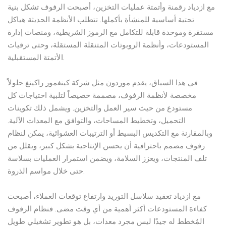
مع ازدياد رقمنة وأتمتة عمليات التخزين، أصبحت الرفوف تشكل بنية
تحتية أساسية للمنشأة بأكملها. تتطلب الأنظمة الحديثة هياكل
مستقرة وموحدة قابلة للتكامل مع الرموز الشريطية، ومنصات إدارة
المستودعات، وأنظمة الروبوتات المتنقلة المستقلة، وحتى ترقيات
الأتمتة المستقبلية.
في هذا السياق، يقدم موردون مثل شركة كينغمور راكينغ حلولاً
مخصصة لأنظمة الرفوف، مصممة خصيصاً لتلبية احتياجات كل
مستودع من حيث سير العمل والتخزين. ويشمل ذلك تكوينات
التحميل، وتخطيط المساحات، والتوافق مع المعدات الآلية.
وبالمقارنة مع التكديس البسيط أو الترتيبات العشوائية، يمكن لنظام
رفوف مصمم باحترافية أن يحسن الإنتاجية بشكل كبير، ويقلل من
تلف المنتجات، ويعزز السلامة، ويضمن استمرار العمليات بسلاسة
حتى خلال مواسم الذروة.
مع ازدياد تعقيد سلاسل التوريد وارتفاع توقعات العملاء، أصبحت
كفاءة المستودعات أكثر أهمية من أي وقت مضى. فنظام الرفوف
المُخطط له جيدًا ليس مجرد معدات، بل هو تطوير تشغيلي طويل