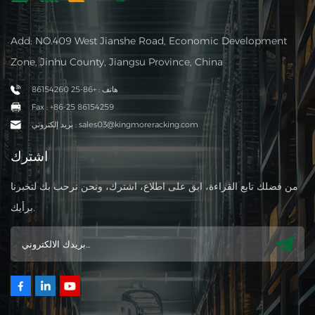
Add: NO.409 West Jianshe Road, Economic Development
Zone, Jinhu County, Jiangsu Province, China
هاتف : +86-25 86154260
Fax : +86-25 86154259
بريد إلكتروني : sales03@kingmoreracking.com
اشترك
من فضلك تابع القراءة، ابق على اطلاع، اشترك، ونحن نرحب بك لتخبرنا
برأيك.