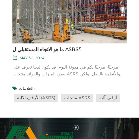
ما هو الاتجاه المستقبلي ل ASRS؟
MAY 30, 2024
مرحبًا، مرحبًا بكم في مدونة اليوم! قد يكون لدينا تعرف على
بعض الميزات والفوائد منتجات ASRS والأنظمة بالفعل، ولكن
لديها أيضا الاتجاه المستقبلي الأوسع في السنوات القادمة. أود أن
أشارككم معلومات مفصلة حول الآلي Sمنتجات التخزين
العلامات :
والاسترجاع واتجاهات تطبيقها من خلال هذا البريد الإلكتروني. في
أرفف آلية
منتجات ASRS
الأرفف الآلية (ASRS)
السنوات ا...