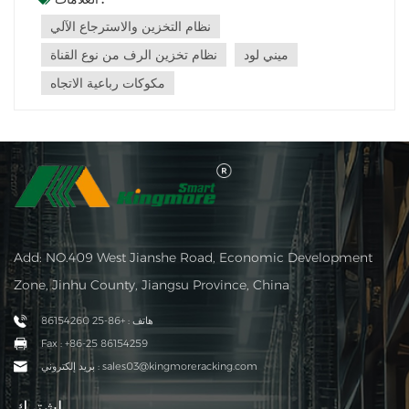
الحاضر، تشمل أشكال الرفوف الأكثر شيوعًا للمستودعات
نظام التخزين والاسترجاع الآلي
الرأسية الآلية أ...
ميني لود
نظام تخزين الرف من نوع القناة
مكوكات رباعية الاتجاه
Add: NO.409 West Jianshe Road, Economic Development
Zone, Jinhu County, Jiangsu Province, China
هاتف : +86-25 86154260
Fax : +86-25 86154259
بريد إلكتروني : sales03@kingmoreracking.com
اشترك