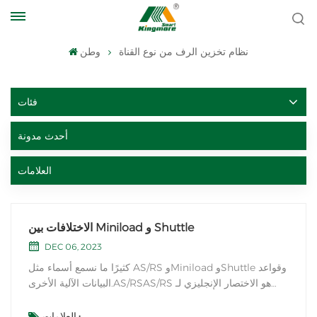
نظام تخزين الرف من نوع القناة
وطن
فئات
أحدث مدونة
العلامات
الاختلافات بين Miniload و Shuttle
DEC 06, 2023
كثيرًا ما نسمع أسماء مثل AS/RS وMiniload وShuttle وقواعد
البيانات الآلية الأخرى.AS/RSAS/RS هو الاختصار الإنجليزي لـ
نظام التخزين والاسترجاع الآلي (نظام التخزين والاسترجاع
التلقائي)، والذي يشير في الواقع إلى التخزين الآلي. في الوقت
العلامات :