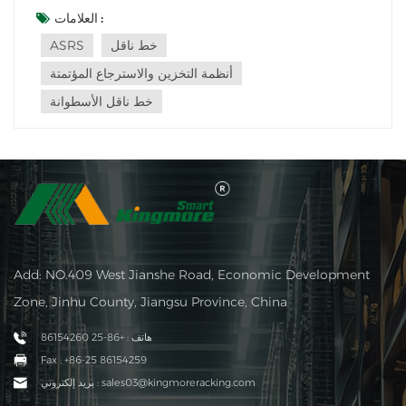
الناقل المتسلسل المواد من مكان إلى آخر من خلال سلسلة من
العلامات :
لوحات النقل المتصلة بالسلاسل. هذا النوع من الخطوط ال...
خط ناقل
ASRS
أنظمة التخزين والاسترجاع المؤتمتة
خط ناقل الأسطوانة
Add: NO.409 West Jianshe Road, Economic Development
Zone, Jinhu County, Jiangsu Province, China
هاتف : +86-25 86154260
Fax : +86-25 86154259
بريد إلكتروني : sales03@kingmoreracking.com