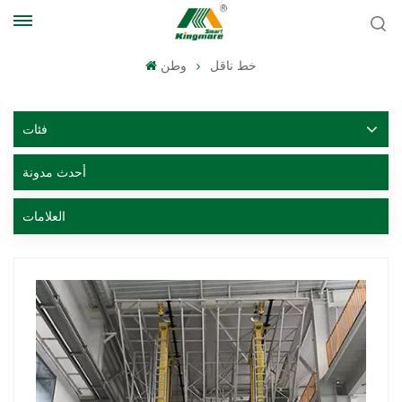
خط ناقل
وطن
فئات
أحدث مدونة
العلامات