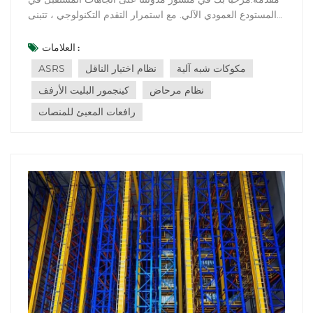
المستودع العمودي الآلي. مع استمرار التقدم التكنولوجي ، تتبنى
صناعة الخدمات اللوجستية والتخزين الأتمتة لتحسين الكفاءة ،
واستخدام المساحة ، والفعالية التشغيلية الشاملة. في هذه
العلامات :
المقالة ، سوف نستكشف الاتجاهات والتقدم الناشئ في
مكوكات شبه آلية
نظام اختيار الناقل
ASRS
المستودعات الرأسية...
نظام مرحاض
كينجمور البليت الأرفف
رافعات المعبئ للمنصات