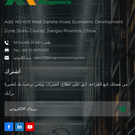
Add: NO.409 West Jianshe Road, Economic Development
Zone, Jinhu County, Jiangsu Province, China
هاتف : +86-25 86154260
Fax : +86-25 86154259
بريد إلكتروني : sales03@kingmoreracking.com
اشترك
من فضلك تابع القراءة، ابق على اطلاع، اشترك، ونحن نرحب بك لتخبرنا
برأيك.