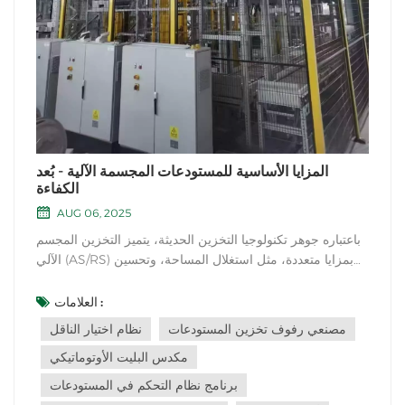
المزايا الأساسية للمستودعات المجسمة الآلية - بُعد
الكفاءة
AUG 06, 2025
باعتباره جوهر تكنولوجيا التخزين الحديثة، يتميز التخزين المجسم
الآلي (AS/RS) بمزايا متعددة، مثل استغلال المساحة، وتحسين
الكفاءة، وضبط التكاليف، ودقة الإدارة، كما أنه قادر على التكيف
مع مختلف سيناريوهات الصناعة. سنشرح اليوم للقراء مزايا
العلامات :
المكتبات المجسمة الآلية من منظور الكفاءة التشغيلية.كفاءة
مصنعي رفوف تخزين المستودعات
نظام اختيار الناقل
العمل: ب...
مكدس البليت الأوتوماتيكي
برنامج نظام التحكم في المستودعات