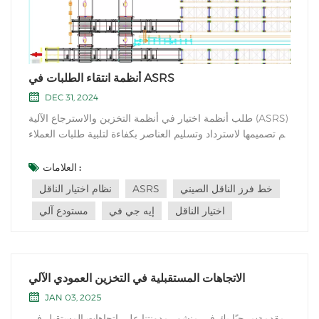
أنظمة انتقاء الطلبات في ASRS
DEC 31, 2024
طلب أنظمة اختيار في أنظمة التخزين والاسترجاع الآلية (ASRS)
تم تصميمها لاسترداد وتسليم العناصر بكفاءة لتلبية طلبات العملاء.
ASRS هو نظام تخزين عالي الكثافة يستخدم الآلات الآلية ، مثل
الرافعات المكدس أو الأنظمة الآلية ، لتخزين واسترداد العناصر
العلامات :
من مواقع التخزين المعينة. فيما يلي بعض أنظمة اختيار الطل...
خط فرز الناقل الصيني
ASRS
نظام اختيار الناقل
اختيار الناقل
إيه جي في
مستودع آلي
الاتجاهات المستقبلية في التخزين العمودي الآلي
JAN 03, 2025
مقدمة:مرحبًا بك في منشور مدونتنا على اتجاهات المستقبل في