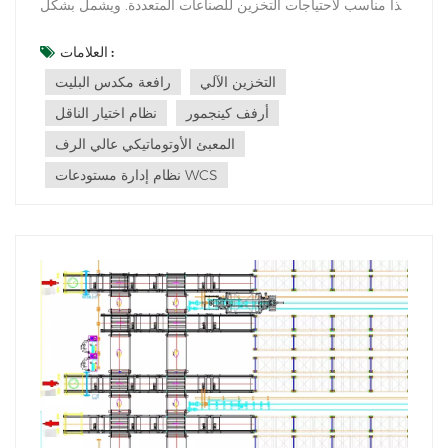
هذا مناسب لاحتياجات التخزين للصناعات المتعددة. ويشمل بشكل
أساسي الجوانب التالية: صناعة الخدمات اللوجستية: يتم استخدام
المستودعات ثلاثية الأبعاد على نطاق واسع في مراكز
العلامات :
المستودعات اللوجستية ، ومراكز التوزيع ، ومحطات الشحن
التخزين الآلي
رافعة مكدس البليت
وغيرها من...
أرفف كينجمور
نظام اختيار الناقل
المعبئ الأوتوماتيكي عالي الرف
نظام إدارة مستودعات WCS