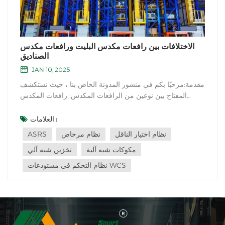
الاختلافات بين رافعات مكدس البليت ورافعات مكدس
الصناديق
JAN 10, 2025
مقدمة:مرحبًا بكم في منشور المدونة الخاص بنا ، حيث نستكشف
المفتاح بين نوعين من الرافعات المكدس: رافعات المكدس
والرافعات المعدلة. تلعب كل من خيارات معدات التعامل مع
المواد هذه أدوارًا مهمة في عمليات المستودعات ومركز التوزيع.
العلامات :
في هذه المقالة ، سوف نتعمق في خصائصها الفريدة ونبرز
نظام اختيار الناقل
نظام مرحاض
ASRS
الفروق بينهما. رافعا...
مكوكات شبه آلية
تخزين شبه آلي
نظام التحكم في مستودعات WCS