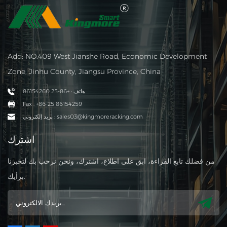
Add: NO.409 West Jianshe Road, Economic Development
Zone, Jinhu County, Jiangsu Province, China
هاتف : +86-25 86154260
Fax : +86-25 86154259
بريد إلكتروني : sales03@kingmoreracking.com
اشترك
من فضلك تابع القراءة، ابق على اطلاع، اشترك، ونحن نرحب بك لتخبرنا
برأيك.