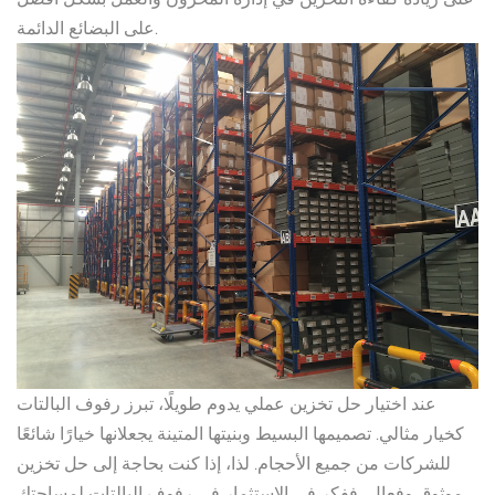
على البضائع الدائمة.
عند اختيار حل تخزين عملي يدوم طويلًا، تبرز رفوف البالتات
كخيار مثالي. تصميمها البسيط وبنيتها المتينة يجعلانها خيارًا شائعًا
للشركات من جميع الأحجام. لذا، إذا كنت بحاجة إلى حل تخزين
موثوق وفعال، ففكر في الاستثمار في رفوف البالتات لمساحتك.