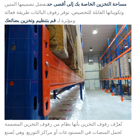
مساحة التخزين الخاصة بك إلى أقصى حد
بفضل تصميمها المتين
وتكويناتها القابلة للتخصيص، توفر رفوف البالتات طريقة فعالة
.
ومؤثرة لـ
قم بتنظيم وتخزين بضائعك
تُعرَّف رفوف التخزين بأنها نظام من رفوف التخزين المصممة
لحمل المنصات في المستودعات أو مراكز التوزيع. وهي تُصنع