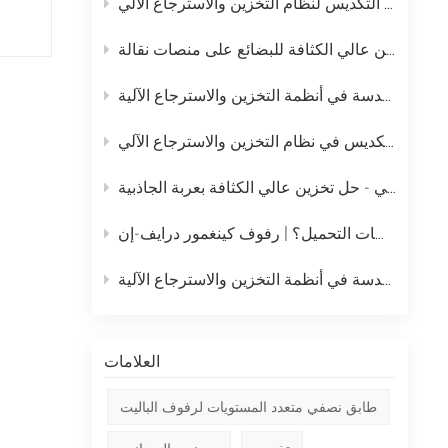
خطة الصيانة اليومية الكاملة لرافعة التكديس لنظام التخزين والاسترجاع الآلي
中文
نظام التخزين بالدفع المباشر – حل تخزين عالي الكثافة للبضائع على منصات نقالة
русский
نظام رفوف الدفع الخلفي - حل تخزين عالي الكثافة بعربة الجاذبية
ما هو أفضل رف تخزين عالي الكثافة للبضائع السائبة على منصات التحميل؟ | رفوف كينغمور درايف-إن
العلامات
طابق نصفي متعدد المستويات لرفوف الباليت