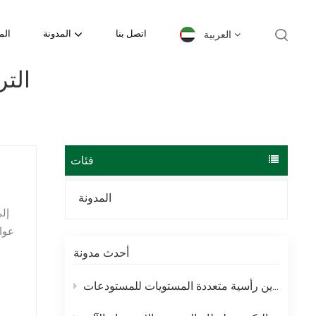
العربية
اتصل بنا
المدونة
الم
التر
English
español
日本語
فئات
한국의
المدونة
Deutsch
عوام
français
أحدث مدونة
العربية
رفوف الميزانين – حلول تخزين رأسية متعددة المستويات للمستودعات
português