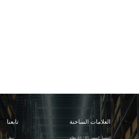
العلامات الساخنة
تابعنا
نظام AS / RS للتحميل الصغير
وطن