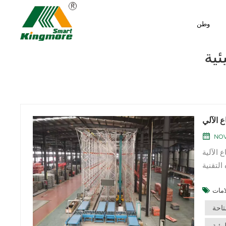
وطن
ئية
NOV
) إلى عدة
التقنية
ومع إدخال
تاحة
يئية