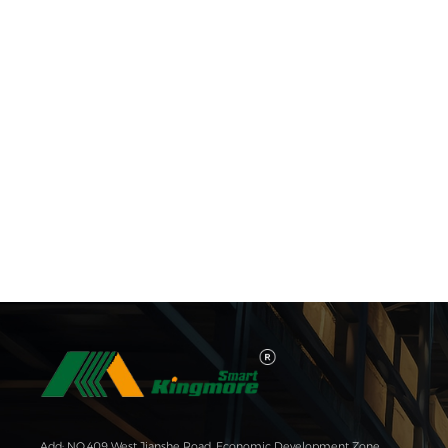
Add: NO.409 West Jianshe Road, Economic Development Zone,