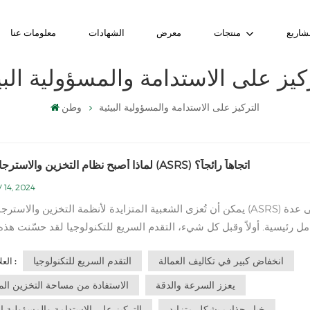
شاريع
منتجات
معرض
الشهادات
معلومات عنا
كيز على الاستدامة والمسؤولية البي
التركيز على الاستدامة والمسؤولية البيئية
وطن
لماذا أصبح نظام التخزين والاسترجاع الآلي (ASRS) اتجاهاً رائجاً؟
 14, 2024
يمكن أن تُعزى الشعبية المتزايدة لأنظمة التخزين والاسترجاع الآلية (ASRS
ل رئيسية. أولاً وقبل كل شيء، التقدم السريع للتكنولوجيا لقد حسّنت هذه 
بشكل كبير من كفاءة وفعالية أنظمة التخزين والاسترجاع الآلية (ASRS). 
انخفاض كبير في تكاليف العمالة
التقدم السريع للتكنولوجيا
العلامات :
آليات الأتمتة المتطورة والبرمجيات الذكية، أصبحت أنظمة التخزين...
يعزز السرعة والدقة
الاستفادة من مساحة التخزين الم
خيار جذاب بشكل متزايد
التركيز على الاستدامة والمسؤولية الب