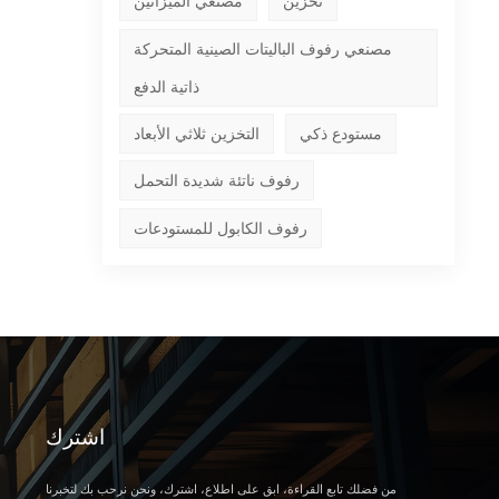
تخزين
مصنعي الميزانين
مصنعي رفوف الباليتات الصينية المتحركة
ذاتية الدفع
مستودع ذكي
التخزين ثلاثي الأبعاد
رفوف ناتئة شديدة التحمل
رفوف الكابول للمستودعات
اشترك
من فضلك تابع القراءة، ابق على اطلاع، اشترك، ونحن نرحب بك لتخبرنا