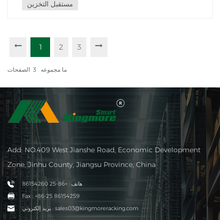
مستقبل التخزين
1
2
3
ما مجموعه
3
الصفحات
Add: NO.409 West Jianshe Road, Economic Development
Zone, Jinhu County, Jiangsu Province, China
هاتف : +86-25 86154260
Fax : +86-25 86154259
بريد إلكتروني : sales03@kingmoreracking.com