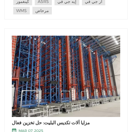
آر جي في
إيه جي في
ASRS
كينغمور
الحديثة. التخزين...
مرحاض
WMS
مزايا آلات تكديس البليت: حل تخزين فعال
MAR 07, 2025