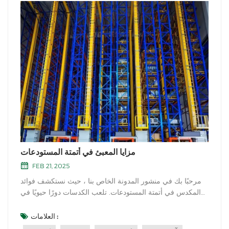
مزايا المعبئ في أتمتة المستودعات
FEB 21, 2025
مرحبًا بك في منشور المدونة الخاص بنا ، حيث نستكشف فوائد
المكدس في أتمتة المستودعات. تلعب الكدسات دورًا حيويًا في
تحسين عمليات التخزين ومعالجة المواد في المستودعات ومراكز
التوزيع. في هذه المقالة ، سوف نتعمق في مزايا المكدس ونشرح
العلامات :
سبب كونها عنصرًا أساسيًا في أنظمة أتمتة المستودعات