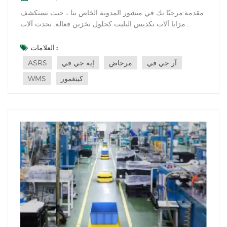
مقدمة:مرحبًا بك في منشور المدونة الخاص بنا ، حيث نستكشف
مزايا آلات تكديس البليت كحلول تخزين فعالة. تحدث آلات
تكديس البليت ، والمعروفة أيضًا باسم المنصات ، ثورة في
طريقة إدارة المستودعات ومراكز التوزيع وتحسين مساحة
العلامات :
التخزين الخاصة بها. في هذه المقالة ، سوف نتعمق في فوائد
آر جي في
مرحاض
إيه جي في
ASRS
آلات تكديس البليت ونشرح سبب كو...
كينغمور
WMS