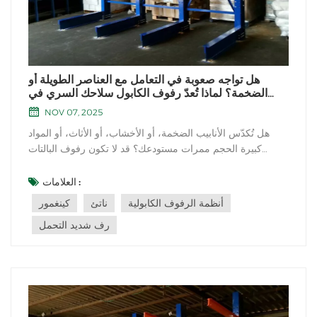
هل تواجه صعوبة في التعامل مع العناصر الطويلة أو
الضخمة؟ لماذا تُعدّ رفوف الكابول سلاحك السري في
مستودعك؟
NOV 07, 2025
هل تُكدّس الأنابيب الضخمة، أو الأخشاب، أو الأثاث، أو المواد
كبيرة الحجم ممرات مستودعك؟ قد لا تكون رفوف البالتات
التقليدية مناسبة للمخزون ذي الأشكال غير المنتظمة. إليك الحل:
رفوف الكابول: الحل الأمثل للتخزين الصناعي. دعونا نستكشف
العلامات :
مزاياها الفريدة والحالات التي تتألق فيها. المزايا الرئيسية لأنظمة
أنظمة الرفوف الكابولية
ناتئ
كينغمور
الرفو...
رف شديد التحمل