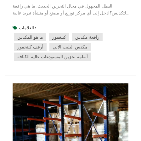
البطل المجهول في مجال التخزين الحديث: ما هي رافعة
التكديس؟ادخل إلى أي مركز توزيع أو مصنع أو منشأة تبريد عالية
الأتمتة، وستشاهد سيمفونية من الكفاءة. في حين أن الروبوتات
المبهرة غالبًا ما تتصدر عناوين الأخبار، إلا أن أحد أهم العناصر في
العلامات :
هذه السيمفونية يعمل فوق رؤوسنا، وغالبًا ما يكون غير ملحوظ:
رافعة مكدس
كينغمور
ما هو المكدس
رافعة ا...
مكدس البليت الآلي
أرفف كينجمور
أنظمة تخزين المستودعات عالية الكثافة