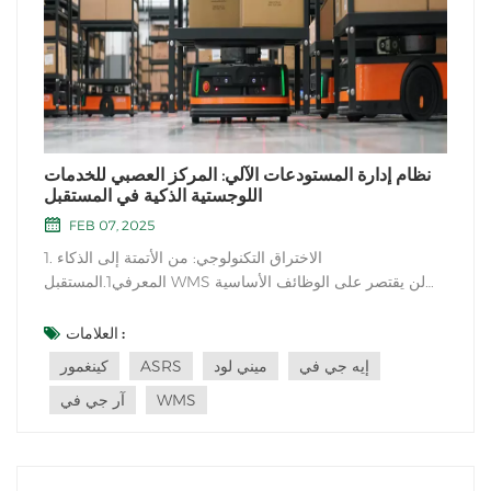
نظام إدارة المستودعات الآلي: المركز العصبي للخدمات
اللوجستية الذكية في المستقبل
FEB 07, 2025
1. الاختراق التكنولوجي: من الأتمتة إلى الذكاء
المعرفي1.المستقبل WMS لن يقتصر على الوظائف الأساسية
مثل تحديد موقع المخزون وفرز الطلبات. بمساعدة خوارزميات
التعلم العميق وتعزيز التعزيز ، يمكن للنظام تحليل بيانات
العلامات :
المبيعات التاريخية ، وتغيرات الطقس ، وظروف حركة المرور ،
إيه جي في
ميني لود
ASRS
كينغمور
وحتى الرأي العام لوسائل التواصل...
WMS
آر جي في