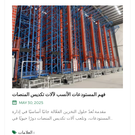
فهم المستودعات الأنسب لآلات تكديس المنصات
MAY 30, 2025
مقدمة:تُعدّ حلول التخزين الفعّالة جانبًا أساسيًا في إدارة
المستودعات، وتلعب آلات تكديس المنصات دورًا حيويًا في
تحسين استغلال المساحات وتعزيز الإنتاجية التشغيلية. في هذه
التدوينة، سنستكشف مدى ملاءمة آلات تكديس المنصات لمختلف
العلامات :