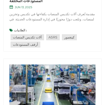
المستودعات المختلفة
JUN 13, 2025
مقدمة:تُعرف آلات تكديس المنصات بكفاءتها في تكديس وتخزين
المنصات، وتلعب دورًا محوريًا في إدارة المستودعات الحديثة. في
هذه التدوينة، سنستكشف مدى ملاءمة آلات تكديس المنصات
لمختلف أنواع المستودعات، ونناقش أهميتها في تحسين عمليات
العلامات :
التخزين. ملاءمة آلات تكديس المنصات في المستودعات
كينغمور
ASRS
آلات تكديس المنصات
المختلفة: مراكز التوزيع وا...
أرفف المستودعات