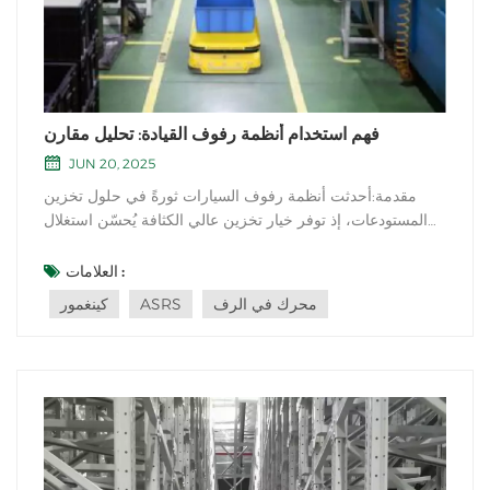
فهم استخدام أنظمة رفوف القيادة: تحليل مقارن
JUN 20, 2025
مقدمة:أحدثت أنظمة رفوف السيارات ثورةً في حلول تخزين
المستودعات، إذ توفر خيار تخزين عالي الكثافة يُحسّن استغلال
المساحة إلى أقصى حد. في هذه المدونة، سنتناول استخدام
أنظمة رفوف السيارات محليًا ودوليًا، ونقدم رؤىً حول تطبيقاتها
العلامات :
العملية وفوائدها للمستودعات. دعونا نستكشف استخدام أنظمة
محرك في الرف
ASRS
كينغمور
رفوف السيارات ونقار...