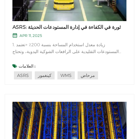
ASRS: ثورة في الكفاءة في إدارة المستودعات الحديثة
APR 11, 2025
1. زيادة معدل استخدام المساحة بنسبة 200٪ +تعتمد
المستودعات التقليدية على الرافعات الشوكية اليدوية، وتحتاج
القناة إلى حجز 3-4 أمتار من العرض، بينما يحقق المستودع
المجسم الآلي ثورة في المساحة من خلال التصاميم التالية:
العلامات :
تخزين مجسم: يمكن أن يصل ارتفاع الرف إلى أكثر من 30 مترًا
مرحاض
WMS
كينغمور
ASRS
(المستودعات العامة عادة ما...