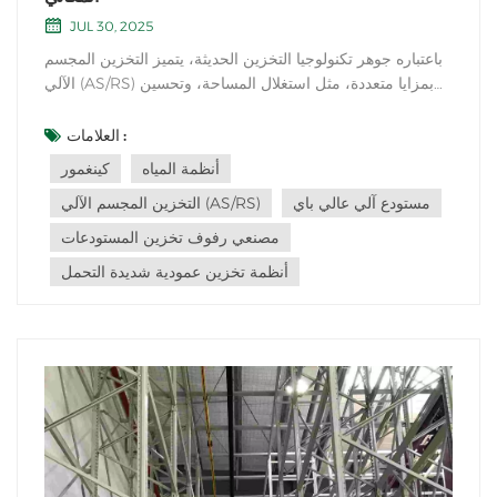
JUL 30, 2025
باعتباره جوهر تكنولوجيا التخزين الحديثة، يتميز التخزين المجسم
الآلي (AS/RS) بمزايا متعددة، مثل استغلال المساحة، وتحسين
الكفاءة، وضبط التكاليف، ودقة الإدارة، كما أنه قادر على التكيف
مع مختلف سيناريوهات الصناعة. وسنتناول اليوم ستة أبعاد
العلامات :
أساسية هي المساحة، والكفاءة، والتكلفة، والإدارة، والسلامة،
أنظمة المياه
كينغمور
والقدر...
مستودع آلي عالي باي
التخزين المجسم الآلي (AS/RS)
مصنعي رفوف تخزين المستودعات
أنظمة تخزين عمودية شديدة التحمل