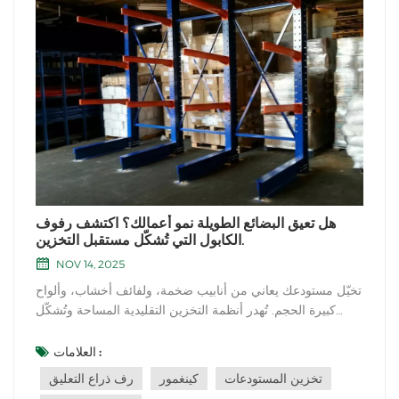
هل تعيق البضائع الطويلة نمو أعمالك؟ اكتشف رفوف
الكابول التي تُشكّل مستقبل التخزين.
NOV 14, 2025
تخيّل مستودعك يعاني من أنابيب ضخمة، ولفائف أخشاب، وألواح
كبيرة الحجم. تُهدر أنظمة التخزين التقليدية المساحة وتُشكّل
مخاطر. وهنا يبرز دور رفوف الكابول، الحل الأمثل. ولكن ما هو
مستقبل هذا الحل التخزيني الأساسي؟ هل التصاميم الحالية
العلامات :
جاهزة لمتطلبات الخدمات اللوجستية المستقبلية؟ دعونا
تخزين المستودعات
كينغمور
رف ذراع التعليق
نستكشف التوجهات المس...