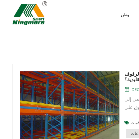
وطن
الرفوف
قليدية؟
DEC
سعى إلى
وق على
 الرفوف
دعات