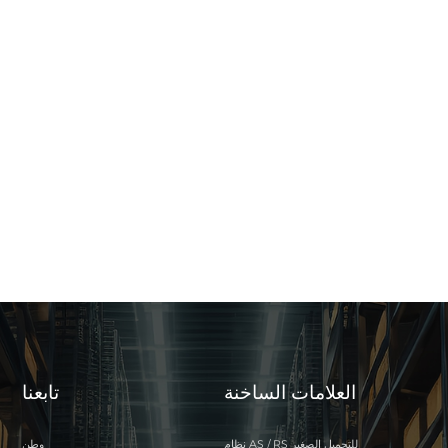
العلامات الساخنة
تابعنا
نظام AS / RS للتحميل الصغير
وطن