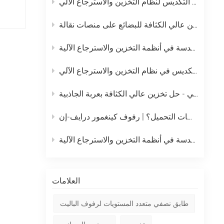
خطة الصيانة اليومية الكاملة لرافعة التكديس لنظام التخزين والاسترجاع الآلي
中文
نظام التخزين بالدفع المباشر – حل تخزين عالي الكثافة للبضائع على منصات نقالة
русский
نظام رفوف الدفع الخلفي - حل تخزين عالي الكثافة بعربة الجاذبية
ما هو أفضل رف تخزين عالي الكثافة للبضائع السائبة على منصات التحميل؟ | رفوف كينغمور درايف-إن
العلامات
طابق نصفي متعدد المستويات لرفوف الباليت