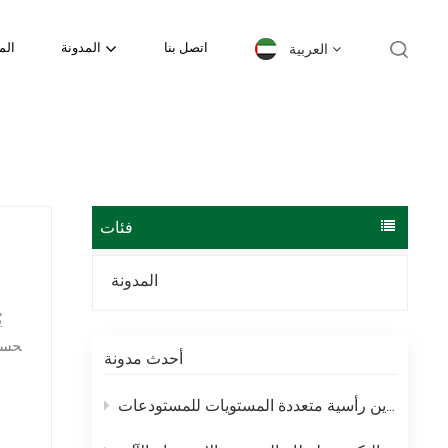
العربية
اتصل بنا
المدونة
الم
English
español
日本語
فئات
한국의
المدونة
Deutsch
ي
تحسي
français
أحدث مدونة
أن
العربية
رفوف الميزانين – حلول تخزين رأسية متعددة المستويات للمستودعات
português