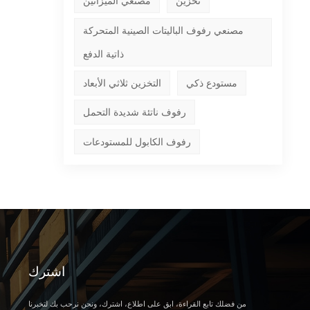
تخزين
مصنعي الميزانين
مصنعي رفوف الباليتات الصينية المتحركة
ذاتية الدفع
مستودع ذكي
التخزين ثلاثي الأبعاد
رفوف ناتئة شديدة التحمل
رفوف الكابول للمستودعات
اشترك
من فضلك تابع القراءة، ابق على اطلاع، اشترك، ونحن نرحب بك لتخبرنا