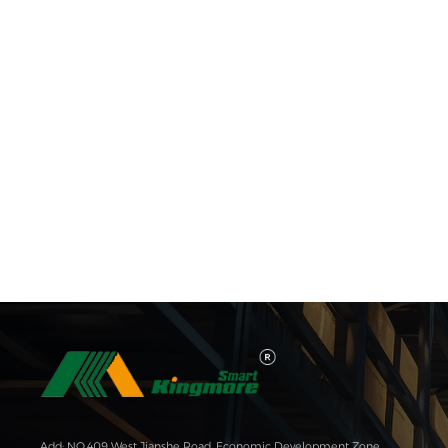
Add: NO.409 West Jianshe Road, Economic Development Zone,