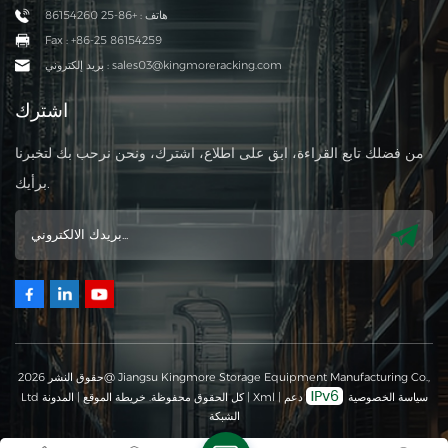
هاتف : +86-25 86154260
Fax : +86-25 86154259
بريد إلكتروني : sales03@kingmoreracking.com
اشترك
من فضلك تابع القراءة، ابق على اطلاع، اشترك، ونحن نرحب بك لتخبرنا
برأيك.
حقوق النشر 2026@ Jiangsu Kingmore Storage Equipment Manufacturing Co.,
سياسة الخصوصية
دعم
|
Xml
|
Ltd كل الحقوق محفوظة.
خريطة الموقع
|
المدونة
الشبكة