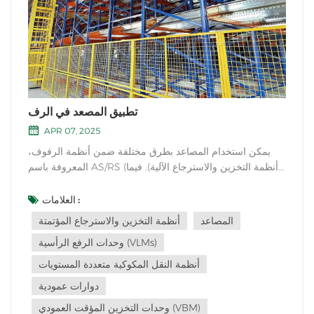
تطبيق المصعد في الرف
APR 07, 2025
يمكن استخدام المصاعد بطرق مختلفة ضمن أنظمة الرفوف،
المعروفة باسم AS/RS (أنظمة التخزين والاسترجاع الآلية). فيما
يلي بعض تطبيقات المصاعد في الرفوف:وحدات الرفع العمودية
(VLMs): وحدات الرفع العمودية هي هياكل عمودية طويلة مزودة
العلامات :
بسلسلة من الصواني أو الأرفف التي تتحرك صعودًا وهبوطًا
المصاعد
أنظمة التخزين والاسترجاع المؤتمتة
تلقائيًا. تُستخدم آلية...
وحدات الرفع الرأسية (VLMs)
أنظمة النقل المكوكية متعددة المستويات
دوارات عمودية
وحدات التخزين المؤقت العمودي (VBM)