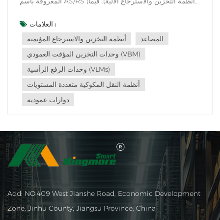
المعروفة باسم AS/RS (أنظمة التخزين والاسترجاع الآلية). فيما
يلي بعض تطبيقات المصاعد في الرفوف:وحدات الرفع العمودية
(VLMs): وحدات الرفع العمودية هي هياكل عمودية طويلة مزودة
العلامات :
بسلسلة من الصواني أو الأرفف التي تتحرك صعودًا وهبوطًا
المصاعد
أنظمة التخزين والاسترجاع المؤتمتة
تلقائيًا. تُستخدم آلية...
وحدات التخزين المؤقت العمودي (VBM)
وحدات الرفع الرأسية (VLMs)
أنظمة النقل المكوكية متعددة المستويات
دوارات عمودية
Add: NO.409 West Jianshe Road, Economic Development
Zone, Jinhu County, Jiangsu Province, China