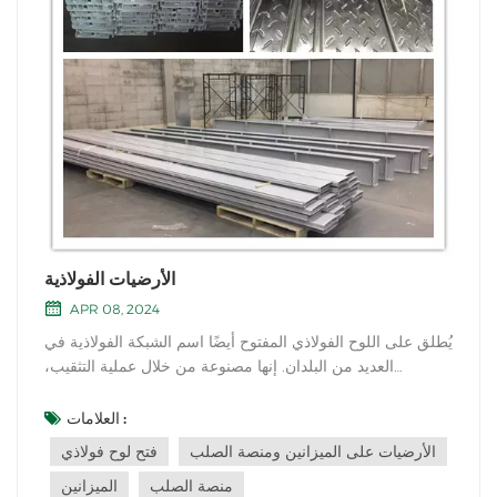
الأرضيات الفولاذية
APR 08, 2024
يُطلق على اللوح الفولاذي المفتوح أيضًا اسم الشبكة الفولاذية في
العديد من البلدان. إنها مصنوعة من خلال عملية التثقيب،
التشكيل، التثقيب. يمكن فرزها على شكل ألواح مجلفنة وألواح
مطلية بالمسحوق. صريف الفولاذ هو منتج ذو صلة بالأرفف. لذلك
العلامات :
يتم استخدامه على نطاق واسع كأرضيات على الميزانين والمنصة
الأرضيات على الميزانين ومنصة الصلب
فتح لوح فولاذي
الفولاذية،...
منصة الصلب
الميزانين