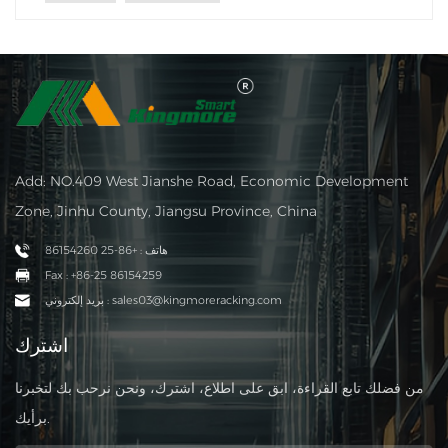
Add: NO.409 West Jianshe Road, Economic Development
Zone, Jinhu County, Jiangsu Province, China
هاتف : +86-25 86154260
Fax : +86-25 86154259
بريد إلكتروني : sales03@kingmoreracking.com
اشترك
من فضلك تابع القراءة، ابق على اطلاع، اشترك، ونحن نرحب بك لتخبرنا
برأيك.