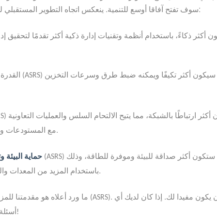
سوف تفتح آفاقا أوسع للتنمية. ينعكس اتجاه التطوير المستقبلي للمستودعات الآلية ثلاثية الأبعاد بشكل أساسي في الجوانب التالية:
سيكون أكثر تكيفًا ويمكنه ضبط طرق وسرعات التخزين
2. القدرة على التكيف: في المستقبل، نظام التخزين الآلي للمستودعات
(ASRS)
سيكون أكثر ارتباطًا بالشبكة، مما يتيح الالتحام السلس والعمليات التعاونية
S)
مع المستودعات والأنظمة اللوجستية الأخرى، مما يحسن الكفاءة والدقة اللوجستية.
ستكون أكثر صداقة للبيئة وموفرة للطاقة، وذلك
: في المستقبل، نظام المستودعات التخزين الآلي
حماية البيئة و
(ASRS)
باستخدام المزيد من المعدات والتكنولوجيا الموفرة للطاقة لتقليل استهلاك الطاقة والتلوث البيئي.
. آمل أن يكون مفيدا لك. إذا كان لديك أي
ما ورد أعلاه هو مقدمتنا للمزايا واتجاهات التطوير المستقبلية لنظام مستودعات التخزين الآلي
(ASRS)
أسئلة 
!