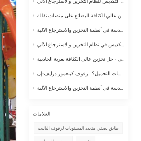
خطة الصيانة اليومية الكاملة لرافعة التكديس لنظام التخزين والاسترجاع الآلي
中文
نظام التخزين بالدفع المباشر – حل تخزين عالي الكثافة للبضائع على منصات نقالة
русский
نظام رفوف الدفع الخلفي - حل تخزين عالي الكثافة بعربة الجاذبية
ما هو أفضل رف تخزين عالي الكثافة للبضائع السائبة على منصات التحميل؟ | رفوف كينغمور درايف-إن
العلامات
طابق نصفي متعدد المستويات لرفوف الباليت