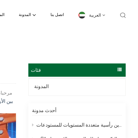
العربية
اتصل بنا
المدونة
الم
English
español
日本語
فئات
한국의
المدونة
مرحبا،
Deutsch
بين الأ
français
أحدث مدونة
العربية
رفوف الميزانين – حلول تخزين رأسية متعددة المستويات للمستودعات
português