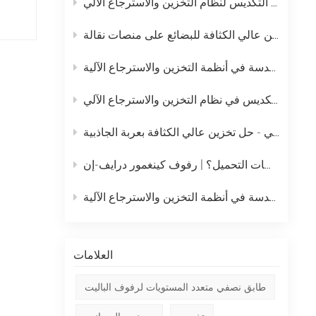
خطة الصيانة اليومية الكاملة لرافعة التكديس لنظام التخزين والاسترجاع الآلي
中文
نظام التخزين بالدفع المباشر – حل تخزين عالي الكثافة للبضائع على منصات نقالة
русский
نظام رفوف الدفع الخلفي - حل تخزين عالي الكثافة بعربة الجاذبية
ما هو أفضل رف تخزين عالي الكثافة للبضائع السائبة على منصات التحميل؟ | رفوف كينغمور درايف-إن
العلامات
طابق نصفي متعدد المستويات لرفوف الباليت