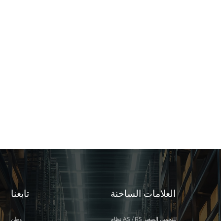
العلامات الساخنة
تابعنا
نظام AS / RS للتحميل الصغير
وطن