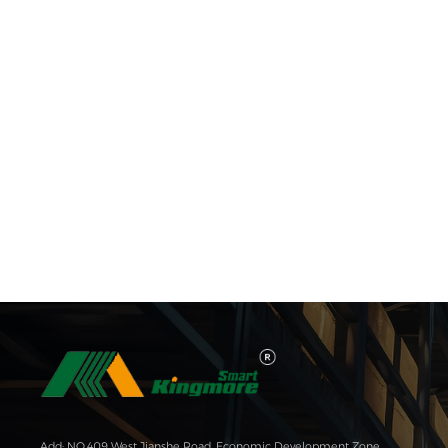
Add: NO.409 West Jianshe Road, Economic Development Zone,