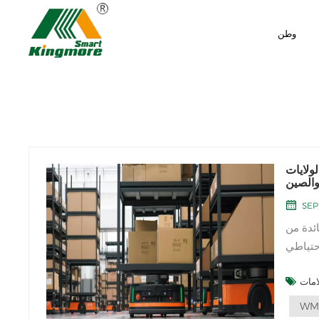
وطن
لولايات
والصين
SEP
ئدة من
احتياطي
ي تشكيل
WM