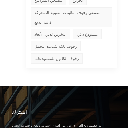
تخزين
مصنعي الميزانين
مصنعي رفوف الباليتات الصينية المتحركة
ذاتية الدفع
مستودع ذكي
التخزين ثلاثي الأبعاد
رفوف ناتئة شديدة التحمل
رفوف الكابول للمستودعات
اشترك
من فضلك تابع القراءة، ابق على اطلاع، اشترك، ونحن نرحب بك لتخبرنا