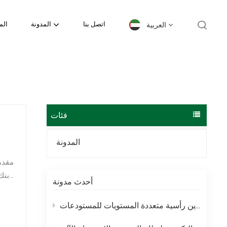
العربية
اتصل بنا
المدونة
الم
English
español
日本語
فئات
한국의
المدونة
Deutsch
مقدم
بنك
français
أحدث مدونة
العربية
رفوف الميزانين – حلول تخزين رأسية متعددة المستويات للمستودعات
português