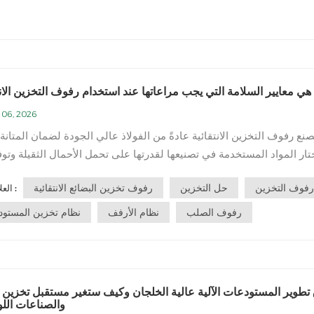
هي معايير السلامة التي يجب مراعاتها عند استخدام رفوف التخزين الانت
 06, 2026
ُصنع رفوف التخزين الانتقائية عادةً من الفولاذ عالي الجودة لضمان المتانة 
ختار المواد المستخدمة في تصنيعها لقدرتها على تحمل الأحمال الثقيلة وتو
ويل الأمد للبضائع المعبأة على منصات نقالة. ويساهم هذا الهيكل الفولاذي
رفوف التخزين
حل التخزين
رفوف تخزين البضائع الانتقائية
العلامات :
في ضمان سلامة واستقرار الرفوف في بيئات المستودعات.عند النظر ف...
رفوف الصلب
نظام الأرفف
نظام تخزين المستو
 تطوير المستودعات الآلية عالية الخلجان وكيف ستغير مستقبل تخزين ا
والصناعات الل