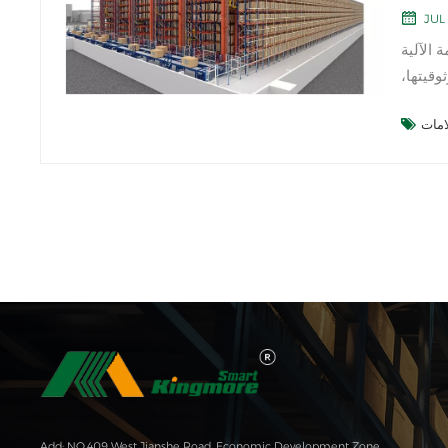
JUL 
الآلية
وقيتها،
م ما هو
Add: NO.409 West Jianshe Road, Economic Development Zone,