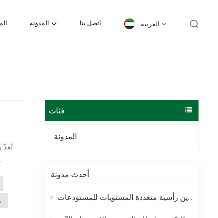
العربية
اتصل بنا
المدونة
الم
English
español
日本語
فئات
한국의
المدونة
تُعد
Deutsch
français
أحدث مدونة
العربية
رفوف الميزانين – حلول تخزين رأسية متعددة المستويات للمستودعات
ر
português