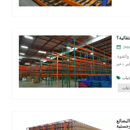
قائية؟
JAN
والقوة.
فير دعم
 المتين
دعات
لبضائع
وجستية