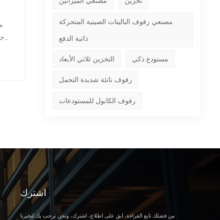
تخزين
مصنعي الميزانين
مصنعي رفوف الباليتات الصينية المتحركة
م
جز
ذاتية الدفع
ف
مستودع ذكي
التخزين ثلاثي الأبعاد
رفوف ناتئة شديدة التحمل
رفوف الكابول للمستودعات
اشترك
من فضلك تابع القراءة، ابق على اطلاع، اشترك، ونحن نرحب بك لتخبرنا