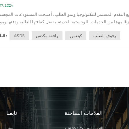
17, 2024
ع التقدم المستمر للتكنولوجيا ونمو الطلب، أصبحت المستودعات المجسمة 
ءًا مهمًا من الخدمات اللوجستية الحديثة. بفضل كفاءتها العالية ودقتها وموث
هي تقود الابتكار والتغيير في صناعة الخدمات اللوجستية. أولاً، دعونا نفه
رفوف الصلب
كينغمور
رافعة مكدس
ASRS
العلامات :
المستودع المجسم الآلي. المستودع المجسم الآلي هو نظا...
العلامات الساخنة
تابعنا
نظام AS / RS للتحميل الصغير
وطن