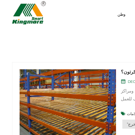
وطن
رتون؟
DEC
ومراكز
ف للعمل
ام أو شحن المنتجات