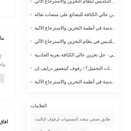
خطة الصيانة اليومية الكاملة لرافعة التكديس لنظام التخزين والاسترجاع الآلي
中文
نظام التخزين بالدفع المباشر – حل تخزين عالي الكثافة للبضائع على منصات نقالة
русский
ما 
نظام رفوف الدفع الخلفي - حل تخزين عالي الكثافة بعربة الجاذبية
ت
وتُ
ما هو أفضل رف تخزين عالي الكثافة للبضائع السائبة على منصات التحميل؟ | رفوف كينغمور درايف-إن
ط
العلامات
طابق نصفي متعدد المستويات لرفوف الباليت
آفاق