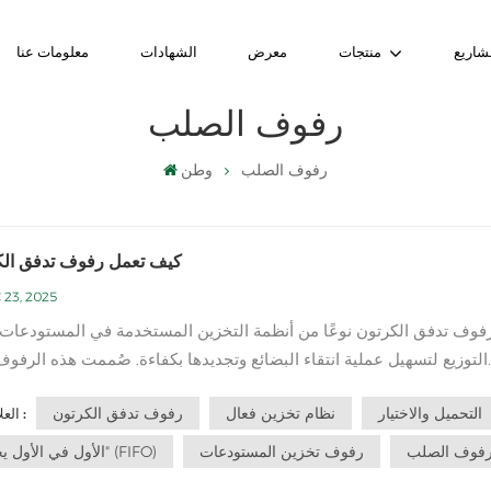
شاريع
منتجات
معرض
الشهادات
معلومات عنا
رفوف الصلب
رفوف الصلب
وطن
كيف تعمل رفوف تدفق الك
 23, 2025
ّ رفوف تدفق الكرتون نوعًا من أنظمة التخزين المستخدمة في المستودعات 
التوزيع لتسهيل عملية انتقاء البضائع وتجديدها بكفاءة. صُممت هذه الرفو
وفقًا لمبدأ "الوارد أولًا يُصرف أولًا" (FIFO)، مما يضمن استخد
التحميل والاختيار
نظام تخزين فعال
رفوف تدفق الكرتون
العلامات :
الأقدم أولًا، وبالتالي تقليل مخاطر تلف المنتجات أو انتهاء صلاحيتها...
فوف الصلب
رفوف تخزين المستودعات
"الأول في الأول يخرج" (FIFO)